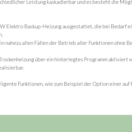
schiedlicher Leistung kaskadierbar und es besteht die Mög
kW Elektro Backup-Heizung ausgestattet, die bei Bedarf ei
n.
in nahezu allen Fällen der Betrieb aller Funktionen ohn
Trockenheizung über ein hinterlegtes Programm aktivier
alisierbar.
lligente Funktionen, wie zum Beispiel der Option einer au