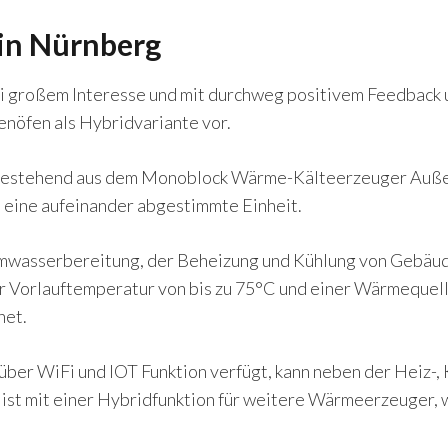
 in Nürnberg
bei großem Interesse und mit durchweg positivem Feedbac
nöfen als Hybridvariante vor.
estehend aus dem Monoblock Wärme-Kälteerzeuger Auße
n eine aufeinander abgestimmte Einheit.
mwasserbereitung, der Beheizung und Kühlung von Gebäu
 Vorlauftemperatur von bis zu 75°C und einer Wärmequell
net.
r über WiFi und IOT Funktion verfügt, kann neben der Heiz
ist mit einer Hybridfunktion für weitere Wärmeerzeuger, w