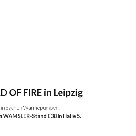
 OF FIRE in Leipzig
se in Sachen Wärmepumpen.
WAMSLER-Stand E38 in Halle 5.